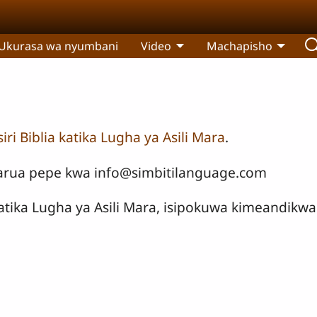
Ukurasa wa nyumbani
Video
Machapisho
ri Biblia katika Lugha ya Asili Mara
.
a barua pepe kwa info@simbitilanguage.com
 katika Lugha ya Asili Mara, isipokuwa kimeandikwa 