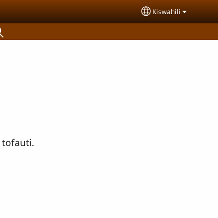
Kiswahili
Select your langu
tofauti.