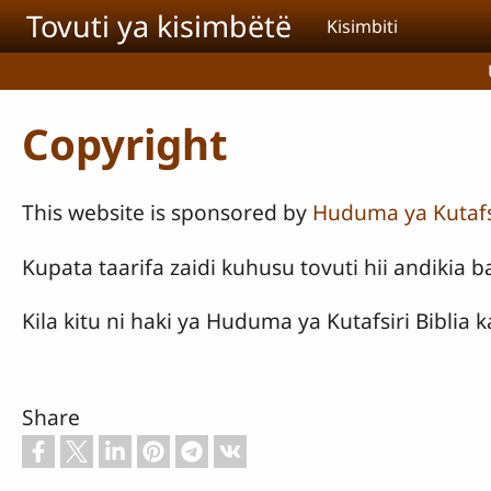
Skip to main content
Tovuti ya kisimbëtë
Kisimbiti
Copyright
This website is sponsored by
Huduma ya Kutafsi
Kupata taarifa zaidi kuhusu tovuti hii andiki
Kila kitu ni haki ya Huduma ya Kutafsiri Biblia
Share