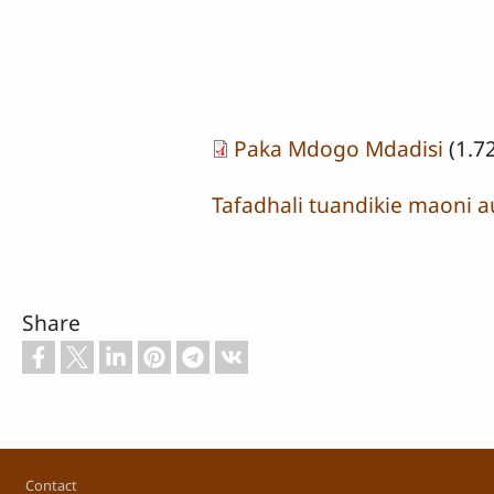
Paka Mdogo Mdadisi
(1.7
Tafadhali tuandikie maoni a
Share
Footer
Contact