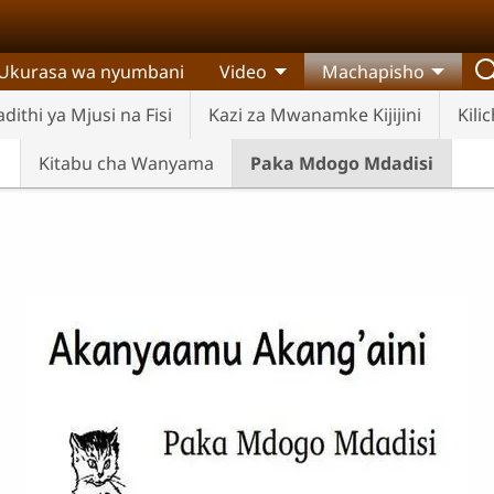
Ukurasa wa nyumbani
Video
Machapisho
dithi ya Mjusi na Fisi
Kazi za Mwanamke Kijijini
Kili
Kitabu cha Wanyama
Paka Mdogo Mdadisi