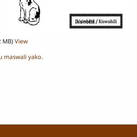
2 MB)
View
u maswali yako.