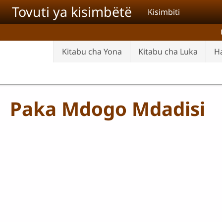
Skip to main content
Tovuti ya kisimbëtë
Kisimbiti
Kitabu cha Yona
Kitabu cha Luka
Ha
Paka Mdogo Mdadisi