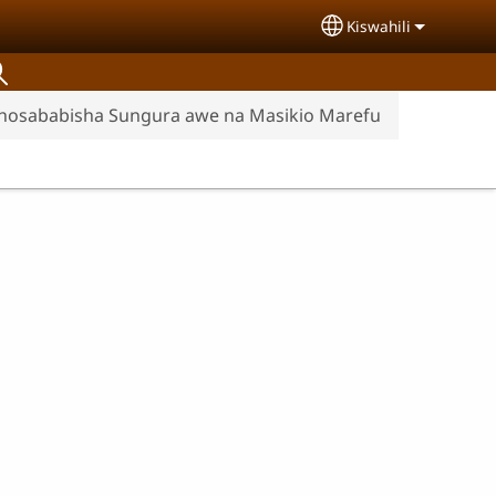
Kiswahili
Select your langu
chosababisha Sungura awe na Masikio Marefu